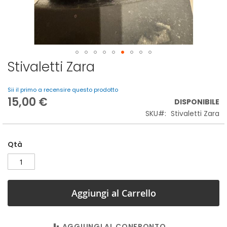
Stivaletti Zara
Vai
all'inizio
della
Sii il primo a recensire questo prodotto
galleria
15,00 €
DISPONIBILE
di
SKU
Stivaletti Zara
immagini
Qtà
Aggiungi al Carrello
AGGIUNGI AL CONFRONTO