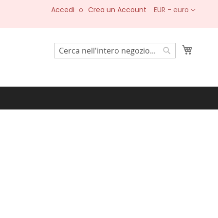
Valuta
Accedi
Crea un Account
EUR - euro
Carrell
Search
Search