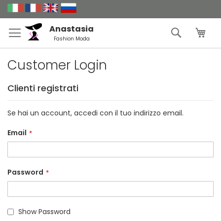
Salta
al
contenuto
Anastasia
Search
Carr
Fashion Moda
Customer Login
Clienti registrati
Se hai un account, accedi con il tuo indirizzo email.
Email
Password
Show Password