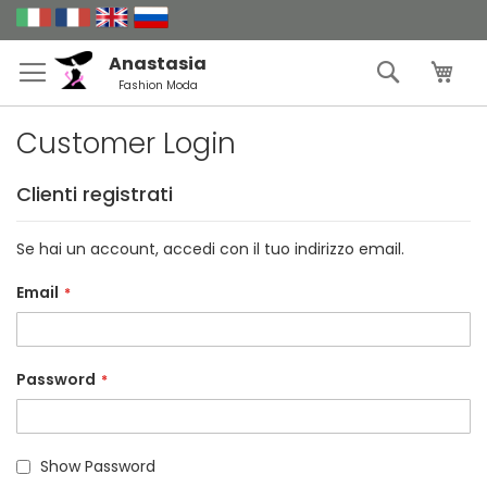
Salta
al
contenuto
Anastasia
Search
Carr
Fashion Moda
Customer Login
Clienti registrati
Se hai un account, accedi con il tuo indirizzo email.
Email
Password
Show Password