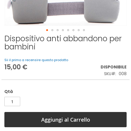
Dispositivo anti abbandono per
Vai
all'inizio
bambini
della
galleria
Sii il primo a recensire questo prodotto
di
15,00 €
immagini
DISPONIBILE
SKU
008
Qtà
Aggiungi al Carrello